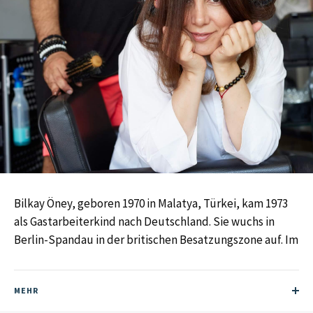
Bilkay Öney, geboren 1970 in Malatya, Türkei, kam 1973
als Gastarbeiterkind nach Deutschland. Sie wuchs in
Berlin-Spandau in der britischen Besatzungszone auf. Im
Gymnasium war sie das einzige „Türkenkind“ in ihrer
Klasse. Maßgeblich sozialisiert wurde sie durch den
MEHR
Bund Deutscher Pfadfinder. Nach ihrem Studium der
BWL arbeitete sie zunächst in einer Bank, später bei