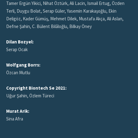
Tamer Ergün Yikici, Nihat Öztürk, Ali Lacin, Ismail Ertug, Özden
Terli, Duygu Bolat, Serap Güler, Yasemin Karakaşoğlu, Ekin
Deligöz, Kader Gümüş, Mehmet Dilek, Mustafa Akça, Ali Aslan,
Defne Şahin, C. Bülent Bilâloğlu, Bilkay Öney
Dilan Bozyel:
Serap Ocak
Wolfgang Borrs:
Özcan Mutlu
Copyright Biontech Se 2021:
Uğur Şahin, Özlem Türeci
Murat Arik:
Sina Afra