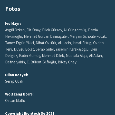
Fotos
Ivo Mayr:
Aygül Özkan, Elit Onay, Dilek Gürsoy, Ali Güngörmüş, Damla
Hekimoğlu, Mehmet Gürcan Daimagüler, Meryam Schouler-ocak,
Tamer Ergün Yikici, Nihat Öztürk, Ali Lacin, Ismail Ertug, Özden
Terli, Duygu Bolat, Serap Güler, Yasemin Karakaşoğlu, Ekin
Deligöz, Kader Gümüş, Mehmet Dilek, Mustafa Akça, Ali Aslan,
Defne Şahin, C. Bülent Bilâloğlu, Bilkay Öney
Dilan Bozyel:
Serap Ocak
Wolfgang Borrs:
Özcan Mutlu
Copyright Biontech Se 2021: