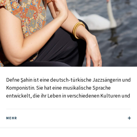
Defne Şahin ist eine deutsch-türkische Jazzsängerin und
Komponistin. Sie hat eine musikalische Sprache
entwickelt, die ihr Leben in verschiedenen Kulturen und
Ländern widerspiegelt. 1984 in Berlin geboren und dort
aufgewachsen, lebte sie in New York, Istanbul,
MEHR
Barcelona und Salvador da Bahia. Ihre Auftritte führten
sie in Jazzclubs und Konzerthäuser wie die Carnegie Hall
in New York, zu Jazzfestivals in Südafrika, nach Laos,