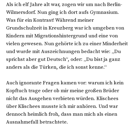
Als ich elf Jahre alt war, zogen wir um nach Berlin-
Israel und in die Türkei. Sie wurde mit dem
Wilmersdorf. Nun ging ich dort aufs Gymnasium.
Jazzstipendium des Berliner Senats, als Teilnehmerin
Was für ein Kontrast! Während meiner
des Popcamps des Deutschen Musikrats und als Elsa-
Grundschulzeit in Kreuzberg war ich umgeben von
Neumann-Stipendiatin ausgezeichnet und war mehrere
Kindern mit Migrationshintergrund und eine von
Monate lang Artist in Residence in der Kulturakademie
vielen gewesen. Nun gehörte ich zu einer Minderheit
Tarabya. Şahin lebt in Berlin, wo sie als Dozentin für
und wurde mit Auszeichnungen bedacht wie: „Du
Jazzgesang an der Universität der Künste lehrt.
sprichst aber gut Deutsch“, oder: „Du bist ja ganz
anders als die Türken, die ich sonst kenne.“
Auch ignorante Fragen kamen vor: warum ich kein
Kopftuch trage oder ob mir meine großen Brüder
nicht das Ausgehen verbieten würden. Klischees
über Klischees musste ich mir anhören. Und war
dennoch heimlich froh, dass man mich als einen
Ausnahmefall betrachtete.