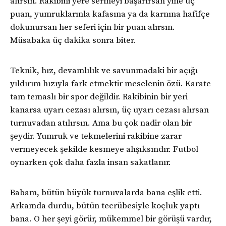
alırsın. Rakibini yere sermeyi başarırsan yine üç
puan, yumruklarınla kafasına ya da karnına hafifçe
dokunursan her seferi için bir puan alırsın.
Müsabaka üç dakika sonra biter.
Teknik, hız, devamlılık ve savunmadaki bir açığı
yıldırım hızıyla fark etmektir meselenin özü. Karate
tam temaslı bir spor değildir. Rakibinin bir yeri
kanarsa uyarı cezası alırsın, üç uyarı cezası alırsan
turnuvadan atılırsın. Ama bu çok nadir olan bir
şeydir. Yumruk ve tekmelerini rakibine zarar
vermeyecek şekilde kesmeye alışıksındır. Futbol
oynarken çok daha fazla insan sakatlanır.
Babam, bütün büyük turnuvalarda bana eşlik etti.
Arkamda durdu, bütün tecrübesiyle koçluk yaptı
bana. O her şeyi görür, mükemmel bir görüşü vardır,