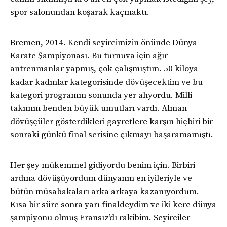
2009’dan 201’e kadar Alman Karate milli takımının
spor salonundan koşarak kaçmaktı.
üyesidir. Çeşitli defalar Almanya şampiyonu oldu, Avrupa
ve dünya şampiyonalarında defalarca derece aldı. 2017
Bremen, 2014. Kendi seyircimizin önünde Dünya
Avrupa, 2011 ve 2014 dünya ikincisi. Bolat, Berlin
Karate Şampiyonası. Bu turnuva için ağır
Humboldt Üniversitesi’nde defalarca yılın sporcusu
antrenmanlar yapmış, çok çalışmıştım. 50 kiloya
seçildi; 2015 ve 2017 yıllarında Berlin’de yılın sporcusu
kadar kadınlar kategorisinde dövüşecektim ve bu
yarışmasında ikinci oldu.
kategori programın sonunda yer alıyordu. Milli
takımın benden büyük umutları vardı. Alman
dövüşçüler gösterdikleri gayretlere karşın hiçbiri bir
sonraki günkü final serisine çıkmayı başaramamıştı.
Her şey mükemmel gidiyordu benim için. Birbiri
ardına dövüşüyordum dünyanın en iyileriyle ve
bütün müsabakaları arka arkaya kazanıyordum.
Kısa bir süre sonra yarı finaldeydim ve iki kere dünya
şampiyonu olmuş Fransız’dı rakibim. Seyirciler