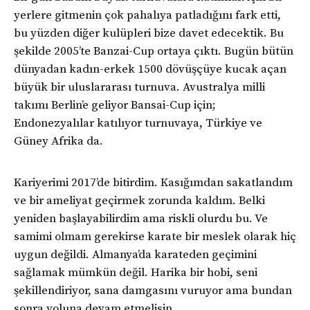
yerlere gitmenin çok pahalıya patladığını fark etti,
bu yüzden diğer kulüpleri bize davet edecektik. Bu
şekilde 2005’te Banzai-Cup ortaya çıktı. Bugün bütün
dünyadan kadın-erkek 1500 dövüşçüye kucak açan
büyük bir uluslararası turnuva. Avustralya milli
takımı Berlin’e geliyor Bansai-Cup için;
Endonezyalılar katılıyor turnuvaya, Türkiye ve
Güney Afrika da.
Kariyerimi 2017’de bitirdim. Kasığımdan sakatlandım
ve bir ameliyat geçirmek zorunda kaldım. Belki
yeniden başlayabilirdim ama riskli olurdu bu. Ve
samimi olmam gerekirse karate bir meslek olarak hiç
uygun değildi. Almanya’da karateden geçimini
sağlamak mümkün değil. Harika bir hobi, seni
şekillendiriyor, sana damgasını vuruyor ama bundan
sonra yoluna devam etmelisin.