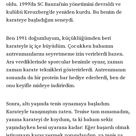
oldu. 1999’da SC Banzai’nin yönetimini devraldı ve
kulübü Kreuzberg’de yeniden kurdu. Bu benim de
karateye başladığım seneydi.
Ben 1991 doğumluyum, küçüklüğümden beri
karateyle iç içe büyüdüm. Çocukken babamın
antrenmanlarını seyretmeme izin verirlerdi bazen.
Ara verdiklerinde sporcular benimle oynar, zaman
zaman karate teknikleri gösterirlerdi. Antrenmanın
sonunda da bir protein bar hediye ederlerdi, ben de
onu keyifle mideye indirirdim.
Sonra, altı yaşında tenis oynamaya başladım.
Karateyle tanışmıştım zaten. Tenise tam ısınamadım,
yanına karateyi de koydum, ta ki babam sekiz
yaşındayken beni uyarana kadar: Eğer başarılı olmak
istiyorsam karar vermek zorundaydım, ya tenis ya