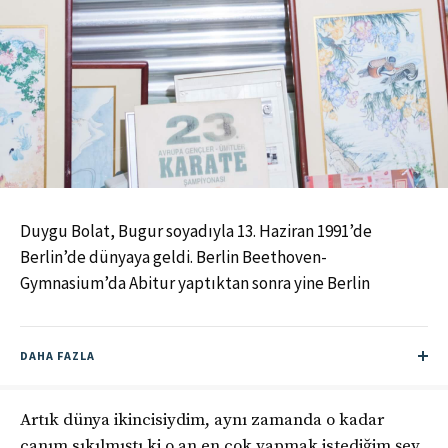
Duygu Bolat, Bugur soyadıyla 13. Haziran 1991’de
Berlin’de dünyaya geldi. Berlin Beethoven-
Gymnasium’da Abitur yaptıktan sonra yine Berlin
Humboldt-Üniversitesi’nde İşletme eğitimini
tamamladı. Almanya’nın en başarılı karate
DAHA FAZLA
sporcularından biridir ve iki dünya şampiyonluğu olan
Veysel Bugur’un kızıdır. Almanya ve Berlin karate
federasyonlarının üyesidir. SC Banzai kulübünde koç ve
Artık dünya ikincisiydim, aynı zamanda o kadar
karate antrenörüdür. Sportif kariyerindeki başarılar:
canım sıkılmıştı ki o an en çok yapmak istediğim şey,