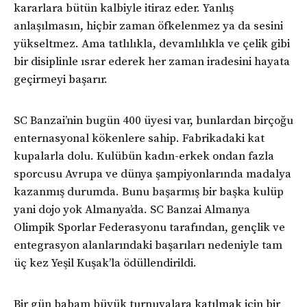
kararlara bütün kalbiyle itiraz eder. Yanlış
anlaşılmasın, hiçbir zaman öfkelenmez ya da sesini
yükseltmez. Ama tatlılıkla, devamlılıkla ve çelik gibi
bir disiplinle ısrar ederek her zaman iradesini hayata
geçirmeyi başarır.
SC Banzai’nin bugün 400 üyesi var, bunlardan birçoğu
enternasyonal kökenlere sahip. Fabrikadaki kat
kupalarla dolu. Kulübün kadın-erkek ondan fazla
sporcusu Avrupa ve dünya şampiyonlarında madalya
kazanmış durumda. Bunu başarmış bir başka kulüp
yani dojo yok Almanya’da. SC Banzai Almanya
Olimpik Sporlar Federasyonu tarafından, gençlik ve
entegrasyon alanlarındaki başarıları nedeniyle tam
üç kez Yeşil Kuşak’la ödüllendirildi.
Bir gün babam büyük turnuvalara katılmak için bir